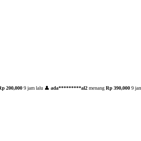
Rp 200,000
9 jam lalu
👤
ada*********al2
menang
Rp 390,000
9 jam