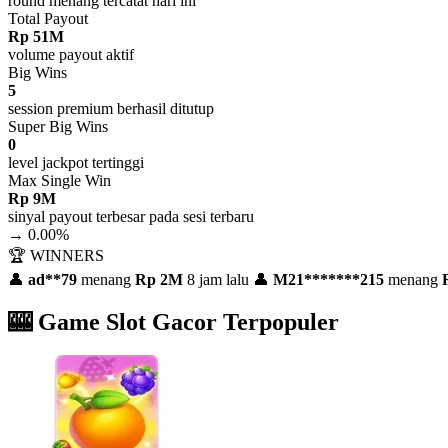
round menang tercatat hari ini
Total Payout
Rp 51M
volume payout aktif
Big Wins
5
session premium berhasil ditutup
Super Big Wins
0
level jackpot tertinggi
Max Single Win
Rp 9M
sinyal payout terbesar pada sesi terbaru
→ 0.00%
🏆 WINNERS
👤
ad**79
menang
Rp 2M
8 jam lalu
👤
M21*******215
menang
🎰 Game Slot Gacor Terpopuler