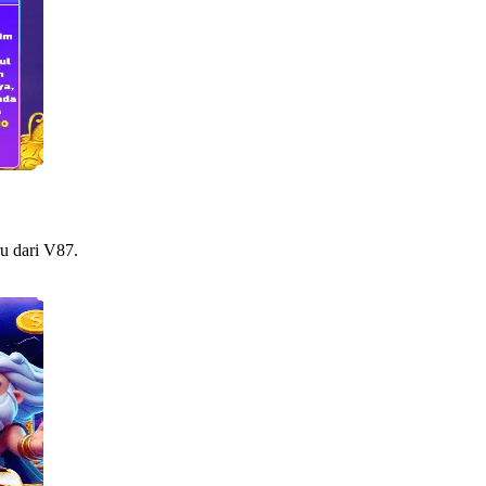
u dari V87.