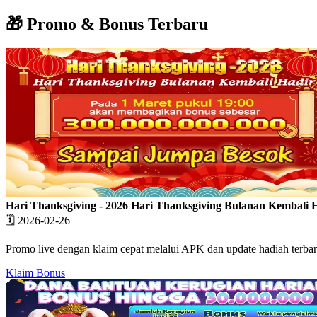
🎁 Promo & Bonus Terbaru
Hari Thanksgiving - 2026 Hari Thanksgiving Bulanan Kembali 
🗓️ 2026-02-26
Promo live dengan klaim cepat melalui APK dan update hadiah terbar
Klaim Bonus