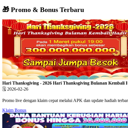
🎁 Promo & Bonus Terbaru
Hari Thanksgiving - 2026 Hari Thanksgiving Bulanan Kembali 
🗓️ 2026-02-26
Promo live dengan klaim cepat melalui APK dan update hadiah terbar
Klaim Bonus