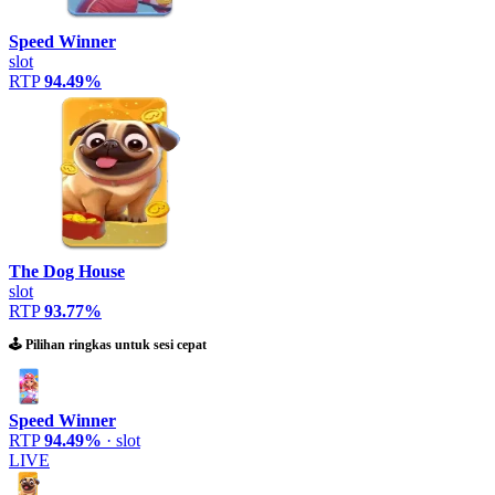
Speed Winner
slot
RTP
94.49%
The Dog House
slot
RTP
93.77%
🕹️ Pilihan ringkas untuk sesi cepat
Speed Winner
RTP
94.49%
· slot
LIVE