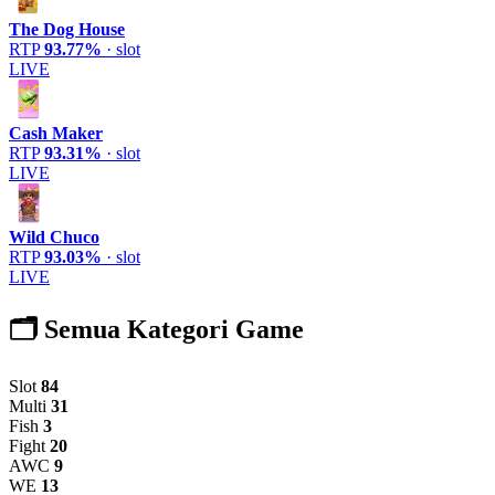
The Dog House
RTP
93.77%
· slot
LIVE
Cash Maker
RTP
93.31%
· slot
LIVE
Wild Chuco
RTP
93.03%
· slot
LIVE
🗂️ Semua Kategori Game
Slot
84
Multi
31
Fish
3
Fight
20
AWC
9
WE
13