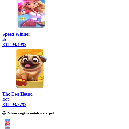
Speed Winner
slot
RTP
94.49%
The Dog House
slot
RTP
93.77%
🕹️ Pilihan ringkas untuk sesi cepat