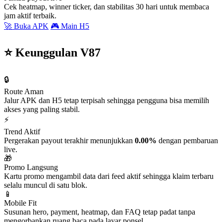
Cek heatmap, winner ticker, dan stabilitas 30 hari untuk membaca
jam aktif terbaik.
🚀 Buka APK
🎮 Main H5
⭐ Keunggulan V87
🔒
Route Aman
Jalur APK dan H5 tetap terpisah sehingga pengguna bisa memilih
akses yang paling stabil.
⚡
Trend Aktif
Pergerakan payout terakhir menunjukkan
0.00%
dengan pembaruan
live.
🎁
Promo Langsung
Kartu promo mengambil data dari feed aktif sehingga klaim terbaru
selalu muncul di satu blok.
📱
Mobile Fit
Susunan hero, payment, heatmap, dan FAQ tetap padat tanpa
mengorbankan ruang baca pada layar ponsel.