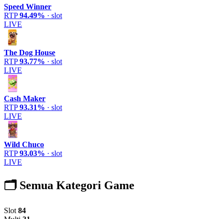
Speed Winner
RTP
94.49%
· slot
LIVE
The Dog House
RTP
93.77%
· slot
LIVE
Cash Maker
RTP
93.31%
· slot
LIVE
Wild Chuco
RTP
93.03%
· slot
LIVE
🗂️ Semua Kategori Game
Slot
84