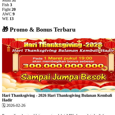
Multi
31
Fish
3
Fight
20
AWC
9
WE
13
🎁 Promo & Bonus Terbaru
Hari Thanksgiving - 2026 Hari Thanksgiving Bulanan Kembali
Hadir
🗓️ 2026-02-26