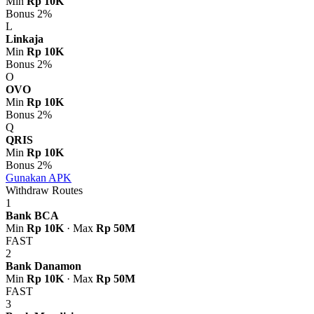
Min
Rp 10K
Bonus 2%
L
Linkaja
Min
Rp 10K
Bonus 2%
O
OVO
Min
Rp 10K
Bonus 2%
Q
QRIS
Min
Rp 10K
Bonus 2%
Gunakan APK
Withdraw Routes
1
Bank BCA
Min
Rp 10K
· Max
Rp 50M
FAST
2
Bank Danamon
Min
Rp 10K
· Max
Rp 50M
FAST
3