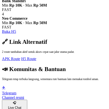
Bank Mandiri
Min
Rp 10K
· Max
Rp 50M
FAST
4
Neo Commerce
Min
Rp 10K
· Max
Rp 50M
FAST
Buka H5
🔗 Link Alternatif
2 route tambahan aktif untuk akses cepat saat jalur utama padat.
APK Route
H5 Route
📣 Komunitas & Bantuan
Telegram tetap terbuka langsung, sementara rute bantuan lain memakai tombol aman.
✈️
Telegram
Channel resmi
🎧
Live Chat