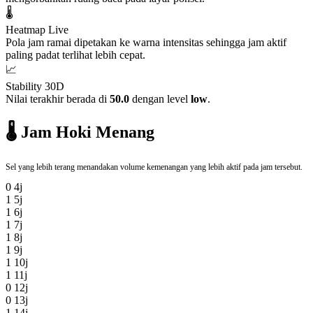
🌡️
Heatmap Live
Pola jam ramai dipetakan ke warna intensitas sehingga jam aktif
paling padat terlihat lebih cepat.
📈
Stability 30D
Nilai terakhir berada di
50.0
dengan level
low
.
🌡️ Jam Hoki Menang
Sel yang lebih terang menandakan volume kemenangan yang lebih aktif pada jam tersebut.
0
4j
1
5j
1
6j
1
7j
1
8j
1
9j
1
10j
1
11j
0
12j
0
13j
1
14j